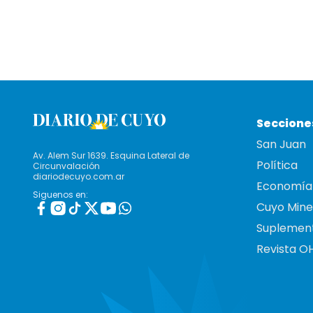
Seccione
San Juan
Av. Alem Sur 1639. Esquina Lateral de
Política
Circunvalación
diariodecuyo.com.ar
Economía
Siguenos en:
Cuyo Mine
Suplemen
Revista O