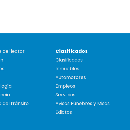
 del lector
Clasificados
on
Clasificados
es
Inmuebles
Automotores
logía
Empleos
ncia
Servicios
 del tránsito
Avisos Fúnebres y Misas
Edictos