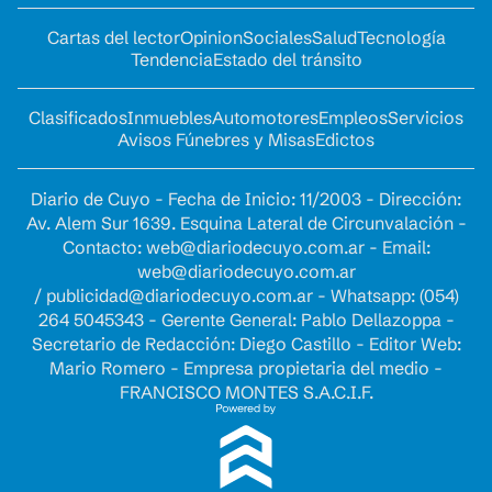
Cartas del lector
Opinion
Sociales
Salud
Tecnología
Tendencia
Estado del tránsito
Clasificados
Inmuebles
Automotores
Empleos
Servicios
Avisos Fúnebres y Misas
Edictos
Diario de Cuyo - Fecha de Inicio: 11/2003 - Dirección:
Av. Alem Sur 1639. Esquina Lateral de Circunvalación -
Contacto:
web@diariodecuyo.com.ar
- Email:
web@diariodecuyo.com.ar
/
publicidad@diariodecuyo.com.ar
-
Whatsapp: (054)
264 5045343 - Gerente General: Pablo Dellazoppa -
Secretario de Redacción: Diego Castillo - Editor Web:
Mario Romero - Empresa propietaria del medio -
FRANCISCO MONTES S.A.C.I.F.