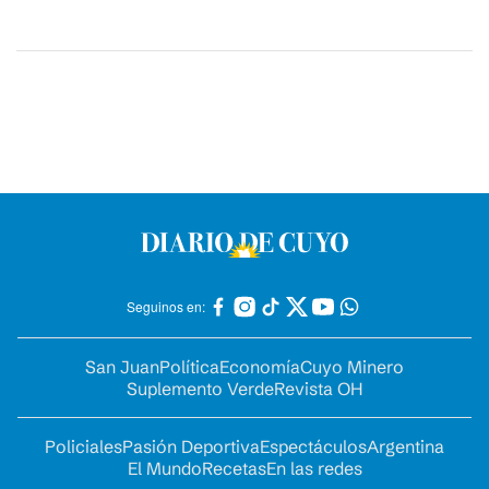
Seguinos en:
San Juan
Política
Economía
Cuyo Minero
Suplemento Verde
Revista OH
Policiales
Pasión Deportiva
Espectáculos
Argentina
El Mundo
Recetas
En las redes