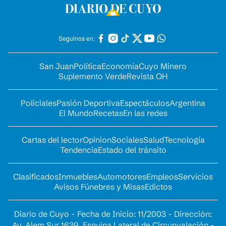
Seguinos en:
San Juan
Política
Economía
Cuyo Minero
Suplemento Verde
Revista OH
Policiales
Pasión Deportiva
Espectáculos
Argentina
El Mundo
Recetas
En las redes
Cartas del lector
Opinion
Sociales
Salud
Tecnología
Tendencia
Estado del tránsito
Clasificados
Inmuebles
Automotores
Empleos
Servicios
Avisos Fúnebres y Misas
Edictos
Diario de Cuyo - Fecha de Inicio: 11/2003 - Dirección:
Av. Alem Sur 1639. Esquina Lateral de Circunvalación -