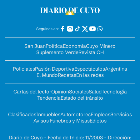
Seguinos en:
San Juan
Política
Economía
Cuyo Minero
Suplemento Verde
Revista OH
Policiales
Pasión Deportiva
Espectáculos
Argentina
El Mundo
Recetas
En las redes
Cartas del lector
Opinion
Sociales
Salud
Tecnología
Tendencia
Estado del tránsito
Clasificados
Inmuebles
Automotores
Empleos
Servicios
Avisos Fúnebres y Misas
Edictos
Diario de Cuyo - Fecha de Inicio: 11/2003 - Dirección: