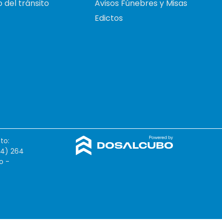
 del tránsito
Avisos Fúnebres y Misas
Edictos
to:
54) 264
o -