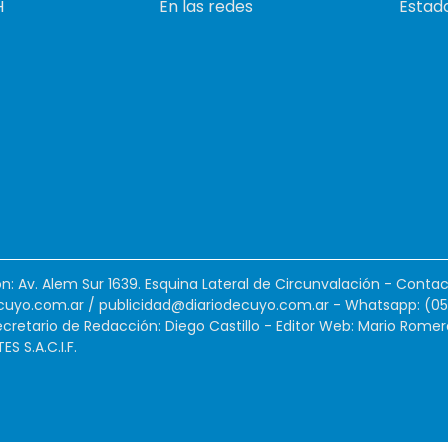
H
En las redes
Estado
ión: Av. Alem Sur 1639. Esquina Lateral de Circunvalación - Contac
cuyo.com.ar
/
publicidad@diariodecuyo.com.ar
-
Whatsapp: (0
cretario de Redacción: Diego Castillo - Editor Web: Mario Romer
 S.A.C.I.F.