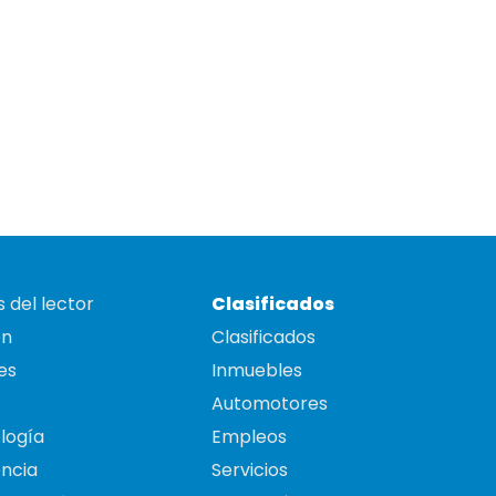
 del lector
Clasificados
on
Clasificados
es
Inmuebles
Automotores
logía
Empleos
ncia
Servicios