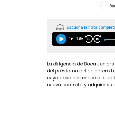
Agr
Escuchá la nota complet
1
1.5
10
10
La dirigencia de Boca Juniors 
del préstamo del delantero L
cuyo pase pertenece al club i
nuevo contrato y adquirir su 