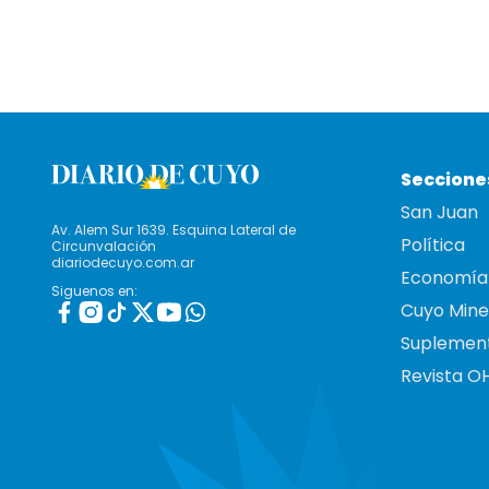
Seccione
San Juan
Av. Alem Sur 1639. Esquina Lateral de
Política
Circunvalación
diariodecuyo.com.ar
Economía
Siguenos en:
Cuyo Mine
Suplemen
Revista O