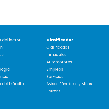
 del lector
Clasificados
on
Clasificados
es
Inmuebles
Automotores
logía
Empleos
ncia
Servicios
 del tránsito
Avisos Fúnebres y Misas
Edictos