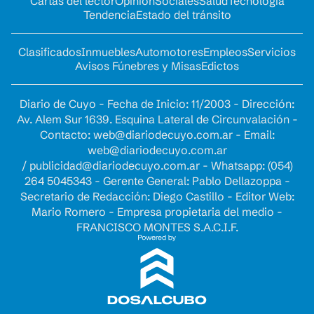
Cartas del lector
Opinion
Sociales
Salud
Tecnología
Tendencia
Estado del tránsito
Clasificados
Inmuebles
Automotores
Empleos
Servicios
Avisos Fúnebres y Misas
Edictos
Diario de Cuyo - Fecha de Inicio: 11/2003 - Dirección:
Av. Alem Sur 1639. Esquina Lateral de Circunvalación -
Contacto:
web@diariodecuyo.com.ar
- Email:
web@diariodecuyo.com.ar
/
publicidad@diariodecuyo.com.ar
-
Whatsapp: (054)
264 5045343 - Gerente General: Pablo Dellazoppa -
Secretario de Redacción: Diego Castillo - Editor Web:
Mario Romero - Empresa propietaria del medio -
FRANCISCO MONTES S.A.C.I.F.