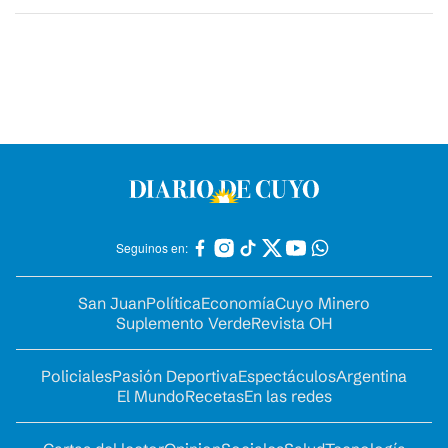
Seguinos en:
San Juan
Política
Economía
Cuyo Minero
Suplemento Verde
Revista OH
Policiales
Pasión Deportiva
Espectáculos
Argentina
El Mundo
Recetas
En las redes