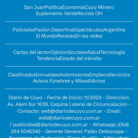
San Juan
Política
Economía
Cuyo Minero
Suplemento Verde
Revista OH
Policiales
Pasión Deportiva
Espectáculos
Argentina
El Mundo
Recetas
En las redes
Cartas del lector
Opinion
Sociales
Salud
Tecnología
Tendencia
Estado del tránsito
Clasificados
Inmuebles
Automotores
Empleos
Servicios
Avisos Fúnebres y Misas
Edictos
Diario de Cuyo - Fecha de Inicio: 11/2003 - Dirección:
Av. Alem Sur 1639. Esquina Lateral de Circunvalación -
Contacto:
web@diariodecuyo.com.ar
- Email:
web@diariodecuyo.com.ar
/
publicidad@diariodecuyo.com.ar
-
Whatsapp: (054)
264 5045343 - Gerente General: Pablo Dellazoppa -
Secretario de Redacción: Diego Castillo - Editor Web: