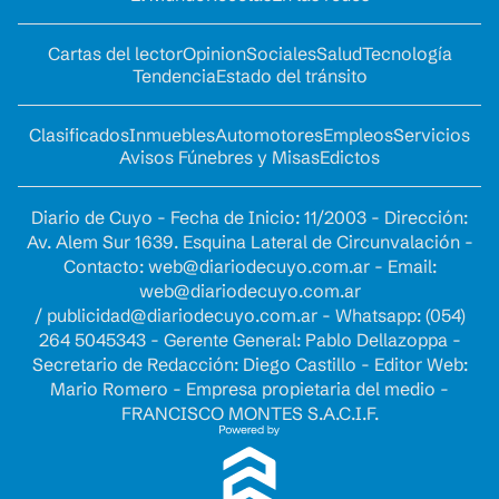
Cartas del lector
Opinion
Sociales
Salud
Tecnología
Tendencia
Estado del tránsito
Clasificados
Inmuebles
Automotores
Empleos
Servicios
Avisos Fúnebres y Misas
Edictos
Diario de Cuyo - Fecha de Inicio: 11/2003 - Dirección:
Av. Alem Sur 1639. Esquina Lateral de Circunvalación -
Contacto:
web@diariodecuyo.com.ar
- Email:
web@diariodecuyo.com.ar
/
publicidad@diariodecuyo.com.ar
-
Whatsapp: (054)
264 5045343 - Gerente General: Pablo Dellazoppa -
Secretario de Redacción: Diego Castillo - Editor Web:
Mario Romero - Empresa propietaria del medio -
FRANCISCO MONTES S.A.C.I.F.