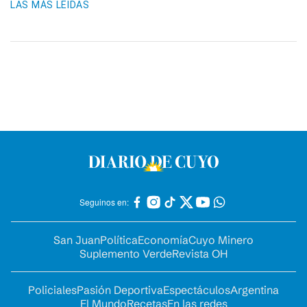
LAS MÁS LEIDAS
Seguinos en:
San Juan
Política
Economía
Cuyo Minero
Suplemento Verde
Revista OH
Policiales
Pasión Deportiva
Espectáculos
Argentina
El Mundo
Recetas
En las redes