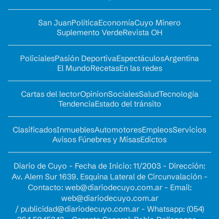
San Juan
Política
Economía
Cuyo Minero
Suplemento Verde
Revista OH
Policiales
Pasión Deportiva
Espectáculos
Argentina
El Mundo
Recetas
En las redes
Cartas del lector
Opinion
Sociales
Salud
Tecnología
Tendencia
Estado del tránsito
Clasificados
Inmuebles
Automotores
Empleos
Servicios
Avisos Fúnebres y Misas
Edictos
Diario de Cuyo - Fecha de Inicio: 11/2003 - Dirección:
Av. Alem Sur 1639. Esquina Lateral de Circunvalación -
Contacto:
web@diariodecuyo.com.ar
- Email:
web@diariodecuyo.com.ar
/
publicidad@diariodecuyo.com.ar
-
Whatsapp: (054)