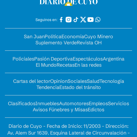
Seguinos en:
San Juan
Política
Economía
Cuyo Minero
Suplemento Verde
Revista OH
Policiales
Pasión Deportiva
Espectáculos
Argentina
El Mundo
Recetas
En las redes
Cartas del lector
Opinion
Sociales
Salud
Tecnología
Tendencia
Estado del tránsito
Clasificados
Inmuebles
Automotores
Empleos
Servicios
Avisos Fúnebres y Misas
Edictos
Diario de Cuyo - Fecha de Inicio: 11/2003 - Dirección:
Av. Alem Sur 1639. Esquina Lateral de Circunvalación -