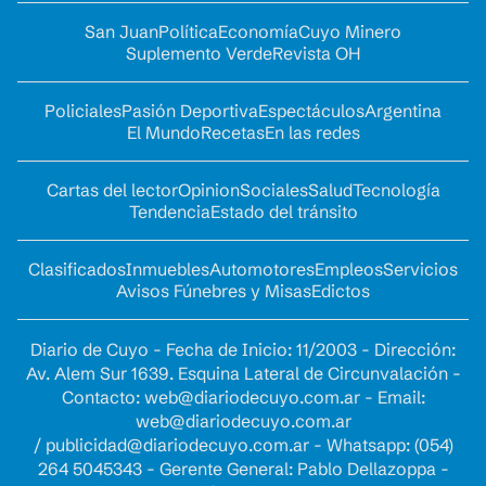
San Juan
Política
Economía
Cuyo Minero
Suplemento Verde
Revista OH
Policiales
Pasión Deportiva
Espectáculos
Argentina
El Mundo
Recetas
En las redes
Cartas del lector
Opinion
Sociales
Salud
Tecnología
Tendencia
Estado del tránsito
Clasificados
Inmuebles
Automotores
Empleos
Servicios
Avisos Fúnebres y Misas
Edictos
Diario de Cuyo - Fecha de Inicio: 11/2003 - Dirección:
Av. Alem Sur 1639. Esquina Lateral de Circunvalación -
Contacto:
web@diariodecuyo.com.ar
- Email:
web@diariodecuyo.com.ar
/
publicidad@diariodecuyo.com.ar
-
Whatsapp: (054)
264 5045343 - Gerente General: Pablo Dellazoppa -