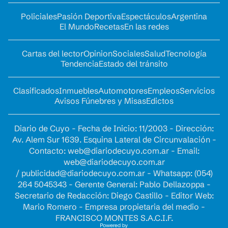
Policiales
Pasión Deportiva
Espectáculos
Argentina
El Mundo
Recetas
En las redes
Cartas del lector
Opinion
Sociales
Salud
Tecnología
Tendencia
Estado del tránsito
Clasificados
Inmuebles
Automotores
Empleos
Servicios
Avisos Fúnebres y Misas
Edictos
Diario de Cuyo - Fecha de Inicio: 11/2003 - Dirección:
Av. Alem Sur 1639. Esquina Lateral de Circunvalación -
Contacto:
web@diariodecuyo.com.ar
- Email:
web@diariodecuyo.com.ar
/
publicidad@diariodecuyo.com.ar
-
Whatsapp: (054)
264 5045343 - Gerente General: Pablo Dellazoppa -
Secretario de Redacción: Diego Castillo - Editor Web:
Mario Romero - Empresa propietaria del medio -
FRANCISCO MONTES S.A.C.I.F.