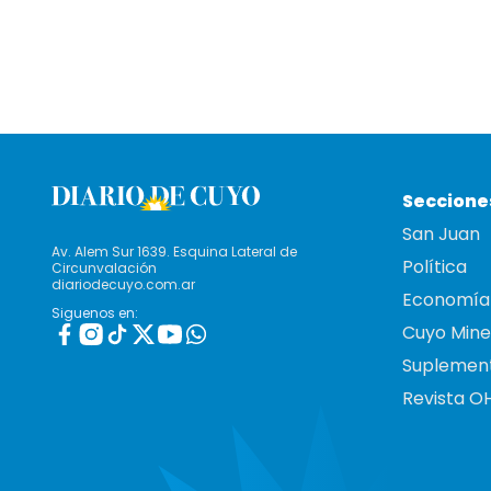
Seccione
San Juan
Av. Alem Sur 1639. Esquina Lateral de
Política
Circunvalación
diariodecuyo.com.ar
Economía
Siguenos en:
Cuyo Mine
Suplemen
Revista O