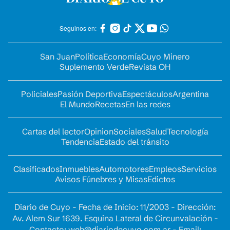
Seguinos en:
San Juan
Política
Economía
Cuyo Minero
Suplemento Verde
Revista OH
Policiales
Pasión Deportiva
Espectáculos
Argentina
El Mundo
Recetas
En las redes
Cartas del lector
Opinion
Sociales
Salud
Tecnología
Tendencia
Estado del tránsito
Clasificados
Inmuebles
Automotores
Empleos
Servicios
Avisos Fúnebres y Misas
Edictos
Diario de Cuyo - Fecha de Inicio: 11/2003 - Dirección:
Av. Alem Sur 1639. Esquina Lateral de Circunvalación -
Contacto:
web@diariodecuyo.com.ar
- Email: