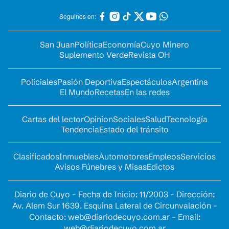
Seguinos en:
San Juan
Política
Economía
Cuyo Minero
Suplemento Verde
Revista OH
Policiales
Pasión Deportiva
Espectáculos
Argentina
El Mundo
Recetas
En las redes
Cartas del lector
Opinion
Sociales
Salud
Tecnología
Tendencia
Estado del tránsito
Clasificados
Inmuebles
Automotores
Empleos
Servicios
Avisos Fúnebres y Misas
Edictos
Diario de Cuyo - Fecha de Inicio: 11/2003 - Dirección:
Av. Alem Sur 1639. Esquina Lateral de Circunvalación -
Contacto:
web@diariodecuyo.com.ar
- Email:
web@diariodecuyo.com.ar