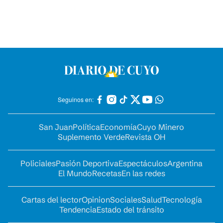
Seguinos en:
San Juan
Política
Economía
Cuyo Minero
Suplemento Verde
Revista OH
Policiales
Pasión Deportiva
Espectáculos
Argentina
El Mundo
Recetas
En las redes
Cartas del lector
Opinion
Sociales
Salud
Tecnología
Tendencia
Estado del tránsito