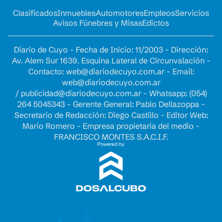
Clasificados
Inmuebles
Automotores
Empleos
Servicios
Avisos Fúnebres y Misas
Edictos
Diario de Cuyo - Fecha de Inicio: 11/2003 - Dirección:
Av. Alem Sur 1639. Esquina Lateral de Circunvalación -
Contacto:
web@diariodecuyo.com.ar
- Email:
web@diariodecuyo.com.ar
/
publicidad@diariodecuyo.com.ar
-
Whatsapp: (054)
264 5045343 - Gerente General: Pablo Dellazoppa -
Secretario de Redacción: Diego Castillo - Editor Web:
Mario Romero - Empresa propietaria del medio -
FRANCISCO MONTES S.A.C.I.F.