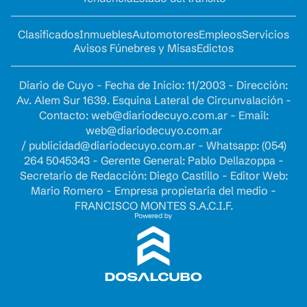
Clasificados
Inmuebles
Automotores
Empleos
Servicios
Avisos Fúnebres y Misas
Edictos
Diario de Cuyo - Fecha de Inicio: 11/2003 - Dirección:
Av. Alem Sur 1639. Esquina Lateral de Circunvalación -
Contacto:
web@diariodecuyo.com.ar
- Email:
web@diariodecuyo.com.ar
/
publicidad@diariodecuyo.com.ar
-
Whatsapp: (054)
264 5045343 - Gerente General: Pablo Dellazoppa -
Secretario de Redacción: Diego Castillo - Editor Web:
Mario Romero - Empresa propietaria del medio -
FRANCISCO MONTES S.A.C.I.F.