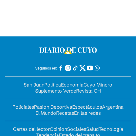
Seguinos en:
San Juan
Política
Economía
Cuyo Minero
Suplemento Verde
Revista OH
Policiales
Pasión Deportiva
Espectáculos
Argentina
El Mundo
Recetas
En las redes
Cartas del lector
Opinion
Sociales
Salud
Tecnología
Tendencia
Estado del tránsito