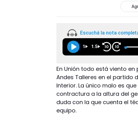
Agr
Escuchá la nota complet
1
1.5
10
10
En Unión todo está viento en
Andes Talleres en el partido d
Interior. La único malo es qu
contractura a la altura del g
duda con la que cuenta el téc
equipo.