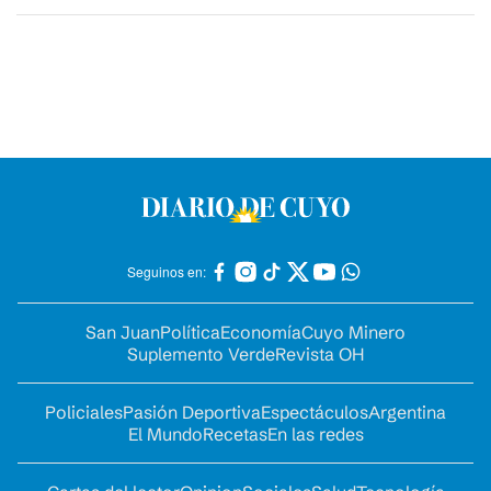
Seguinos en:
San Juan
Política
Economía
Cuyo Minero
Suplemento Verde
Revista OH
Policiales
Pasión Deportiva
Espectáculos
Argentina
El Mundo
Recetas
En las redes