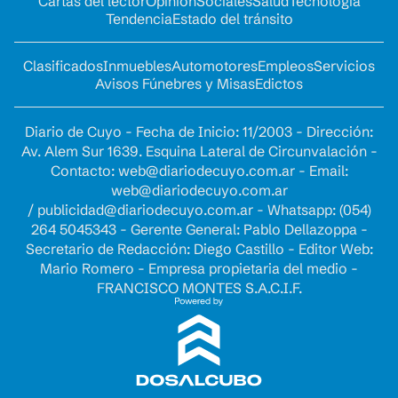
Cartas del lector
Opinion
Sociales
Salud
Tecnología
Tendencia
Estado del tránsito
Clasificados
Inmuebles
Automotores
Empleos
Servicios
Avisos Fúnebres y Misas
Edictos
Diario de Cuyo - Fecha de Inicio: 11/2003 - Dirección:
Av. Alem Sur 1639. Esquina Lateral de Circunvalación -
Contacto:
web@diariodecuyo.com.ar
- Email:
web@diariodecuyo.com.ar
/
publicidad@diariodecuyo.com.ar
-
Whatsapp: (054)
264 5045343 - Gerente General: Pablo Dellazoppa -
Secretario de Redacción: Diego Castillo - Editor Web:
Mario Romero - Empresa propietaria del medio -
FRANCISCO MONTES S.A.C.I.F.