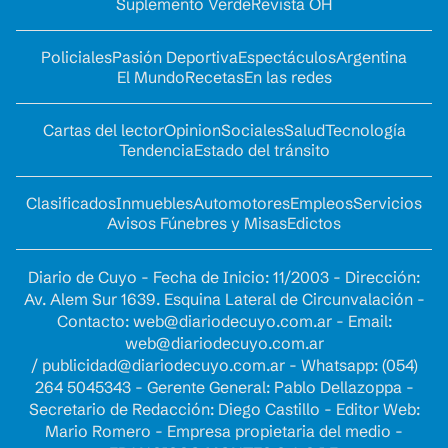
Suplemento Verde
Revista OH
Policiales
Pasión Deportiva
Espectáculos
Argentina
El Mundo
Recetas
En las redes
Cartas del lector
Opinion
Sociales
Salud
Tecnología
Tendencia
Estado del tránsito
Clasificados
Inmuebles
Automotores
Empleos
Servicios
Avisos Fúnebres y Misas
Edictos
Diario de Cuyo - Fecha de Inicio: 11/2003 - Dirección:
Av. Alem Sur 1639. Esquina Lateral de Circunvalación -
Contacto:
web@diariodecuyo.com.ar
- Email:
web@diariodecuyo.com.ar
/
publicidad@diariodecuyo.com.ar
-
Whatsapp: (054)
264 5045343 - Gerente General: Pablo Dellazoppa -
Secretario de Redacción: Diego Castillo - Editor Web:
Mario Romero - Empresa propietaria del medio -