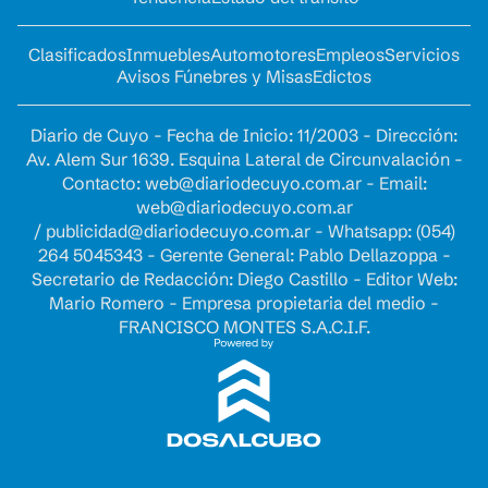
Clasificados
Inmuebles
Automotores
Empleos
Servicios
Avisos Fúnebres y Misas
Edictos
Diario de Cuyo - Fecha de Inicio: 11/2003 - Dirección:
Av. Alem Sur 1639. Esquina Lateral de Circunvalación -
Contacto:
web@diariodecuyo.com.ar
- Email:
web@diariodecuyo.com.ar
/
publicidad@diariodecuyo.com.ar
-
Whatsapp: (054)
264 5045343 - Gerente General: Pablo Dellazoppa -
Secretario de Redacción: Diego Castillo - Editor Web:
Mario Romero - Empresa propietaria del medio -
FRANCISCO MONTES S.A.C.I.F.