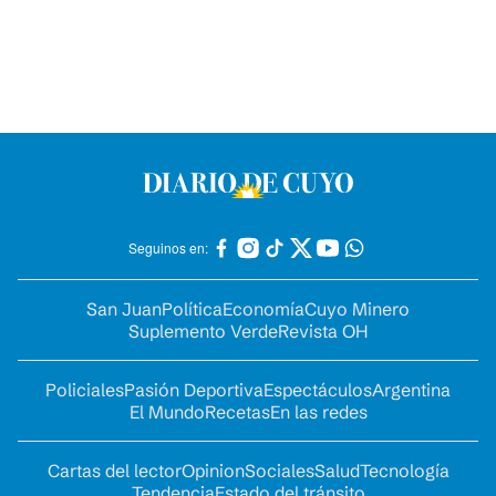
Seguinos en:
San Juan
Política
Economía
Cuyo Minero
Suplemento Verde
Revista OH
Policiales
Pasión Deportiva
Espectáculos
Argentina
El Mundo
Recetas
En las redes
Cartas del lector
Opinion
Sociales
Salud
Tecnología
Tendencia
Estado del tránsito