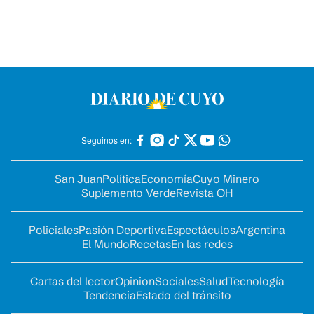
Seguinos en:
San Juan
Política
Economía
Cuyo Minero
Suplemento Verde
Revista OH
Policiales
Pasión Deportiva
Espectáculos
Argentina
El Mundo
Recetas
En las redes
Cartas del lector
Opinion
Sociales
Salud
Tecnología
Tendencia
Estado del tránsito