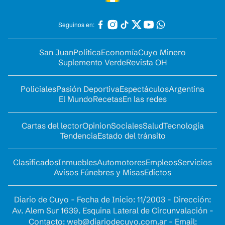
Seguinos en:
San Juan
Política
Economía
Cuyo Minero
Suplemento Verde
Revista OH
Policiales
Pasión Deportiva
Espectáculos
Argentina
El Mundo
Recetas
En las redes
Cartas del lector
Opinion
Sociales
Salud
Tecnología
Tendencia
Estado del tránsito
Clasificados
Inmuebles
Automotores
Empleos
Servicios
Avisos Fúnebres y Misas
Edictos
Diario de Cuyo - Fecha de Inicio: 11/2003 - Dirección:
Av. Alem Sur 1639. Esquina Lateral de Circunvalación -
Contacto:
web@diariodecuyo.com.ar
- Email: