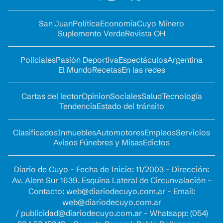
San Juan
Política
Economía
Cuyo Minero
Suplemento Verde
Revista OH
Policiales
Pasión Deportiva
Espectáculos
Argentina
El Mundo
Recetas
En las redes
Cartas del lector
Opinion
Sociales
Salud
Tecnología
Tendencia
Estado del tránsito
Clasificados
Inmuebles
Automotores
Empleos
Servicios
Avisos Fúnebres y Misas
Edictos
Diario de Cuyo - Fecha de Inicio: 11/2003 - Dirección:
Av. Alem Sur 1639. Esquina Lateral de Circunvalación -
Contacto:
web@diariodecuyo.com.ar
- Email:
web@diariodecuyo.com.ar
/
publicidad@diariodecuyo.com.ar
-
Whatsapp: (054)