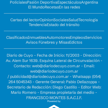
Policiales
Pasión Deportiva
Espectáculos
Argentina
El Mundo
Recetas
En las redes
Cartas del lector
Opinion
Sociales
Salud
Tecnología
Tendencia
Estado del tránsito
Clasificados
Inmuebles
Automotores
Empleos
Servicios
Avisos Fúnebres y Misas
Edictos
Diario de Cuyo - Fecha de Inicio: 11/2003 - Dirección:
Av. Alem Sur 1639. Esquina Lateral de Circunvalación -
Contacto:
web@diariodecuyo.com.ar
- Email:
web@diariodecuyo.com.ar
/
publicidad@diariodecuyo.com.ar
-
Whatsapp: (054)
264 5045343 - Gerente General: Pablo Dellazoppa -
Secretario de Redacción: Diego Castillo - Editor Web:
Mario Romero - Empresa propietaria del medio -
FRANCISCO MONTES S.A.C.I.F.