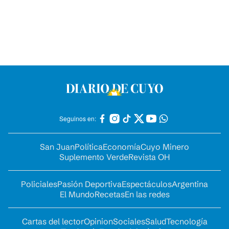
Seguinos en:
San Juan
Política
Economía
Cuyo Minero
Suplemento Verde
Revista OH
Policiales
Pasión Deportiva
Espectáculos
Argentina
El Mundo
Recetas
En las redes
Cartas del lector
Opinion
Sociales
Salud
Tecnología