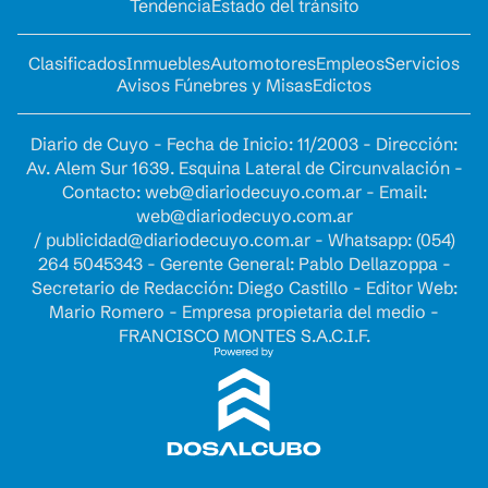
Tendencia
Estado del tránsito
Clasificados
Inmuebles
Automotores
Empleos
Servicios
Avisos Fúnebres y Misas
Edictos
Diario de Cuyo - Fecha de Inicio: 11/2003 - Dirección:
Av. Alem Sur 1639. Esquina Lateral de Circunvalación -
Contacto:
web@diariodecuyo.com.ar
- Email:
web@diariodecuyo.com.ar
/
publicidad@diariodecuyo.com.ar
-
Whatsapp: (054)
264 5045343 - Gerente General: Pablo Dellazoppa -
Secretario de Redacción: Diego Castillo - Editor Web:
Mario Romero - Empresa propietaria del medio -
FRANCISCO MONTES S.A.C.I.F.