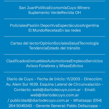
San Juan
Política
Economía
Cuyo Minero
Suplemento Verde
Revista OH
Policiales
Pasión Deportiva
Espectáculos
Argentina
El Mundo
Recetas
En las redes
Cartas del lector
Opinion
Sociales
Salud
Tecnología
Tendencia
Estado del tránsito
Clasificados
Inmuebles
Automotores
Empleos
Servicios
Avisos Fúnebres y Misas
Edictos
Diario de Cuyo - Fecha de Inicio: 11/2003 - Dirección:
Av. Alem Sur 1639. Esquina Lateral de Circunvalación -
Contacto:
web@diariodecuyo.com.ar
- Email:
web@diariodecuyo.com.ar
/
publicidad@diariodecuyo.com.ar
-
Whatsapp: (054)
264 5045343 - Gerente General: Pablo Dellazoppa -