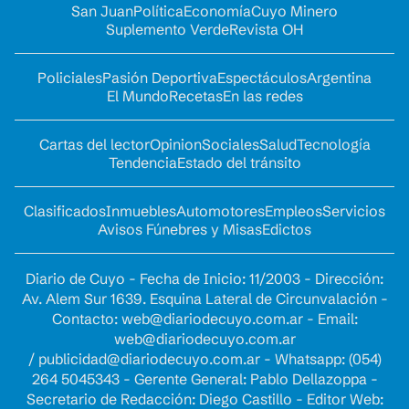
San Juan
Política
Economía
Cuyo Minero
Suplemento Verde
Revista OH
Policiales
Pasión Deportiva
Espectáculos
Argentina
El Mundo
Recetas
En las redes
Cartas del lector
Opinion
Sociales
Salud
Tecnología
Tendencia
Estado del tránsito
Clasificados
Inmuebles
Automotores
Empleos
Servicios
Avisos Fúnebres y Misas
Edictos
Diario de Cuyo - Fecha de Inicio: 11/2003 - Dirección:
Av. Alem Sur 1639. Esquina Lateral de Circunvalación -
Contacto:
web@diariodecuyo.com.ar
- Email:
web@diariodecuyo.com.ar
/
publicidad@diariodecuyo.com.ar
-
Whatsapp: (054)
264 5045343 - Gerente General: Pablo Dellazoppa -
Secretario de Redacción: Diego Castillo - Editor Web: