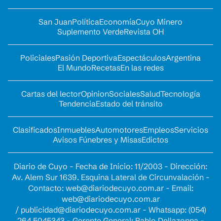
San Juan
Política
Economía
Cuyo Minero
Suplemento Verde
Revista OH
Policiales
Pasión Deportiva
Espectáculos
Argentina
El Mundo
Recetas
En las redes
Cartas del lector
Opinion
Sociales
Salud
Tecnología
Tendencia
Estado del tránsito
Clasificados
Inmuebles
Automotores
Empleos
Servicios
Avisos Fúnebres y Misas
Edictos
Diario de Cuyo - Fecha de Inicio: 11/2003 - Dirección:
Av. Alem Sur 1639. Esquina Lateral de Circunvalación -
Contacto:
web@diariodecuyo.com.ar
- Email:
web@diariodecuyo.com.ar
/
publicidad@diariodecuyo.com.ar
-
Whatsapp: (054)
264 5045343 - Gerente General: Pablo Dellazoppa -