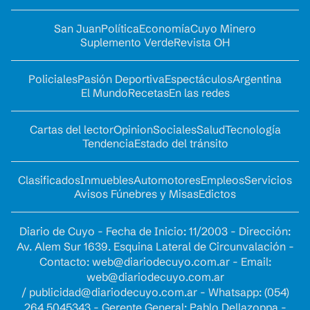
San Juan
Política
Economía
Cuyo Minero
Suplemento Verde
Revista OH
Policiales
Pasión Deportiva
Espectáculos
Argentina
El Mundo
Recetas
En las redes
Cartas del lector
Opinion
Sociales
Salud
Tecnología
Tendencia
Estado del tránsito
Clasificados
Inmuebles
Automotores
Empleos
Servicios
Avisos Fúnebres y Misas
Edictos
Diario de Cuyo - Fecha de Inicio: 11/2003 - Dirección:
Av. Alem Sur 1639. Esquina Lateral de Circunvalación -
Contacto:
web@diariodecuyo.com.ar
- Email:
web@diariodecuyo.com.ar
/
publicidad@diariodecuyo.com.ar
-
Whatsapp: (054)
264 5045343 - Gerente General: Pablo Dellazoppa -