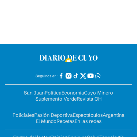
Seguinos en:
San Juan
Política
Economía
Cuyo Minero
Suplemento Verde
Revista OH
Policiales
Pasión Deportiva
Espectáculos
Argentina
El Mundo
Recetas
En las redes