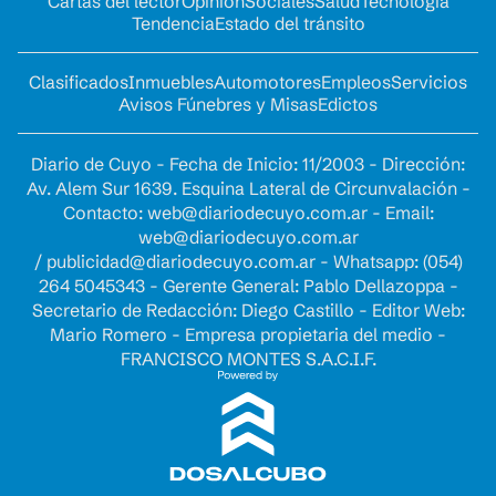
Cartas del lector
Opinion
Sociales
Salud
Tecnología
Tendencia
Estado del tránsito
Clasificados
Inmuebles
Automotores
Empleos
Servicios
Avisos Fúnebres y Misas
Edictos
Diario de Cuyo - Fecha de Inicio: 11/2003 - Dirección:
Av. Alem Sur 1639. Esquina Lateral de Circunvalación -
Contacto:
web@diariodecuyo.com.ar
- Email:
web@diariodecuyo.com.ar
/
publicidad@diariodecuyo.com.ar
-
Whatsapp: (054)
264 5045343 - Gerente General: Pablo Dellazoppa -
Secretario de Redacción: Diego Castillo - Editor Web:
Mario Romero - Empresa propietaria del medio -
FRANCISCO MONTES S.A.C.I.F.