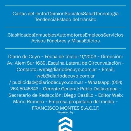
Cartas del lector
Opinion
Sociales
Salud
Tecnología
Tendencia
Estado del tránsito
Clasificados
Inmuebles
Automotores
Empleos
Servicios
Avisos Fúnebres y Misas
Edictos
Diario de Cuyo - Fecha de Inicio: 11/2003 - Dirección:
Av. Alem Sur 1639. Esquina Lateral de Circunvalación -
Contacto:
web@diariodecuyo.com.ar
- Email:
web@diariodecuyo.com.ar
/
publicidad@diariodecuyo.com.ar
-
Whatsapp: (054)
264 5045343 - Gerente General: Pablo Dellazoppa -
Secretario de Redacción: Diego Castillo - Editor Web:
Mario Romero - Empresa propietaria del medio -
FRANCISCO MONTES S.A.C.I.F.