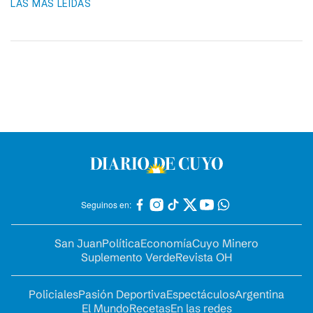
LAS MÁS LEIDAS
Seguinos en:
San Juan
Política
Economía
Cuyo Minero
Suplemento Verde
Revista OH
Policiales
Pasión Deportiva
Espectáculos
Argentina
El Mundo
Recetas
En las redes