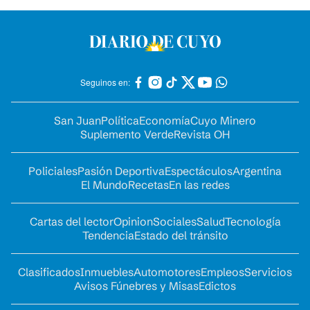
Seguinos en:
San Juan
Política
Economía
Cuyo Minero
Suplemento Verde
Revista OH
Policiales
Pasión Deportiva
Espectáculos
Argentina
El Mundo
Recetas
En las redes
Cartas del lector
Opinion
Sociales
Salud
Tecnología
Tendencia
Estado del tránsito
Clasificados
Inmuebles
Automotores
Empleos
Servicios
Avisos Fúnebres y Misas
Edictos