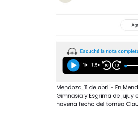
Agr
Escuchá la nota complet
1
1.5
10
10
Mendoza, 11 de abril.- En Me
Gimnasia y Esgrima de jujuy 
novena fecha del torneo Clau