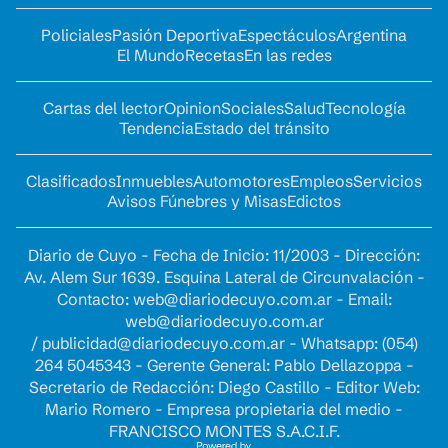
Policiales
Pasión Deportiva
Espectáculos
Argentina
El Mundo
Recetas
En las redes
Cartas del lector
Opinion
Sociales
Salud
Tecnología
Tendencia
Estado del tránsito
Clasificados
Inmuebles
Automotores
Empleos
Servicios
Avisos Fúnebres y Misas
Edictos
Diario de Cuyo - Fecha de Inicio: 11/2003 - Dirección:
Av. Alem Sur 1639. Esquina Lateral de Circunvalación -
Contacto:
web@diariodecuyo.com.ar
- Email:
web@diariodecuyo.com.ar
/
publicidad@diariodecuyo.com.ar
-
Whatsapp: (054)
264 5045343 - Gerente General: Pablo Dellazoppa -
Secretario de Redacción: Diego Castillo - Editor Web:
Mario Romero - Empresa propietaria del medio -
FRANCISCO MONTES S.A.C.I.F.