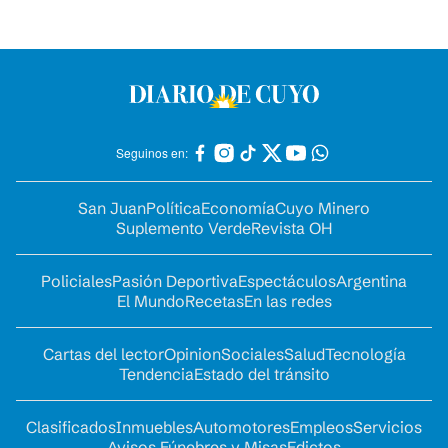
Seguinos en:
San Juan
Política
Economía
Cuyo Minero
Suplemento Verde
Revista OH
Policiales
Pasión Deportiva
Espectáculos
Argentina
El Mundo
Recetas
En las redes
Cartas del lector
Opinion
Sociales
Salud
Tecnología
Tendencia
Estado del tránsito
Clasificados
Inmuebles
Automotores
Empleos
Servicios
Avisos Fúnebres y Misas
Edictos