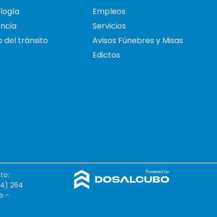
logía
Empleos
ncia
Servicios
 del tránsito
Avisos Fúnebres y Misas
Edictos
to:
54) 264
o -