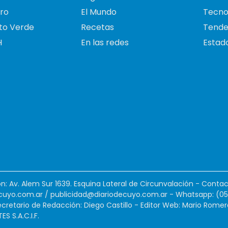
ro
El Mundo
Tecno
to Verde
Recetas
Tende
H
En las redes
Estado
ión: Av. Alem Sur 1639. Esquina Lateral de Circunvalación - Contac
cuyo.com.ar
/
publicidad@diariodecuyo.com.ar
-
Whatsapp: (0
cretario de Redacción: Diego Castillo - Editor Web: Mario Romer
 S.A.C.I.F.