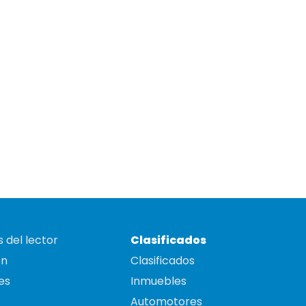
 del lector
Clasificados
on
Clasificados
es
Inmuebles
Automotores