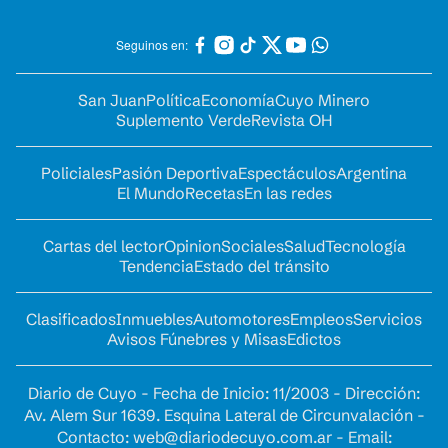
Seguinos en:
San Juan
Política
Economía
Cuyo Minero
Suplemento Verde
Revista OH
Policiales
Pasión Deportiva
Espectáculos
Argentina
El Mundo
Recetas
En las redes
Cartas del lector
Opinion
Sociales
Salud
Tecnología
Tendencia
Estado del tránsito
Clasificados
Inmuebles
Automotores
Empleos
Servicios
Avisos Fúnebres y Misas
Edictos
Diario de Cuyo - Fecha de Inicio: 11/2003 - Dirección:
Av. Alem Sur 1639. Esquina Lateral de Circunvalación -
Contacto:
web@diariodecuyo.com.ar
- Email: