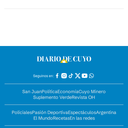
Seguinos en:
San Juan
Política
Economía
Cuyo Minero
Suplemento Verde
Revista OH
Policiales
Pasión Deportiva
Espectáculos
Argentina
El Mundo
Recetas
En las redes