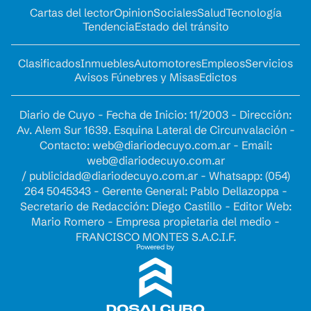
Cartas del lector
Opinion
Sociales
Salud
Tecnología
Tendencia
Estado del tránsito
Clasificados
Inmuebles
Automotores
Empleos
Servicios
Avisos Fúnebres y Misas
Edictos
Diario de Cuyo - Fecha de Inicio: 11/2003 - Dirección:
Av. Alem Sur 1639. Esquina Lateral de Circunvalación -
Contacto:
web@diariodecuyo.com.ar
- Email:
web@diariodecuyo.com.ar
/
publicidad@diariodecuyo.com.ar
-
Whatsapp: (054)
264 5045343 - Gerente General: Pablo Dellazoppa -
Secretario de Redacción: Diego Castillo - Editor Web:
Mario Romero - Empresa propietaria del medio -
FRANCISCO MONTES S.A.C.I.F.