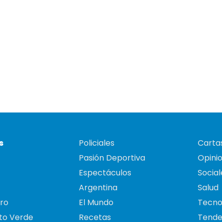
s
Policiales
Cartas
Pasión Deportiva
Opini
Espectáculos
Social
Argentina
Salud
ro
El Mundo
Tecno
to Verde
Recetas
Tende