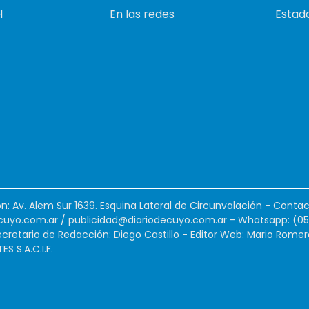
H
En las redes
Estado
ión: Av. Alem Sur 1639. Esquina Lateral de Circunvalación - Contac
cuyo.com.ar
/
publicidad@diariodecuyo.com.ar
-
Whatsapp: (0
cretario de Redacción: Diego Castillo - Editor Web: Mario Romer
 S.A.C.I.F.