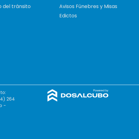
 del tránsito
Avisos Fúnebres y Misas
Edictos
to:
54) 264
o -