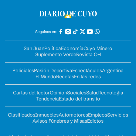
Seguinos en:
San Juan
Política
Economía
Cuyo Minero
Suplemento Verde
Revista OH
Policiales
Pasión Deportiva
Espectáculos
Argentina
El Mundo
Recetas
En las redes
Cartas del lector
Opinion
Sociales
Salud
Tecnología
Tendencia
Estado del tránsito
Clasificados
Inmuebles
Automotores
Empleos
Servicios
Avisos Fúnebres y Misas
Edictos