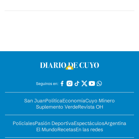
Seguinos en:
San Juan
Política
Economía
Cuyo Minero
Suplemento Verde
Revista OH
Policiales
Pasión Deportiva
Espectáculos
Argentina
El Mundo
Recetas
En las redes