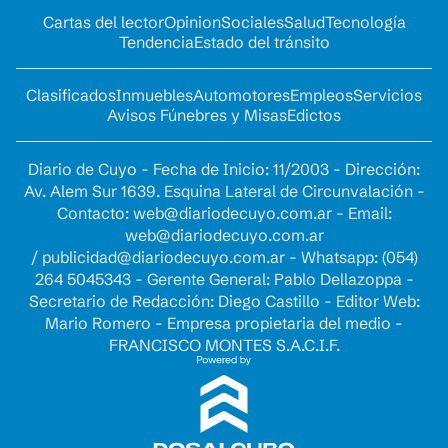
Cartas del lector
Opinion
Sociales
Salud
Tecnología
Tendencia
Estado del tránsito
Clasificados
Inmuebles
Automotores
Empleos
Servicios
Avisos Fúnebres y Misas
Edictos
Diario de Cuyo - Fecha de Inicio: 11/2003 - Dirección:
Av. Alem Sur 1639. Esquina Lateral de Circunvalación -
Contacto:
web@diariodecuyo.com.ar
- Email:
web@diariodecuyo.com.ar
/
publicidad@diariodecuyo.com.ar
-
Whatsapp: (054)
264 5045343 - Gerente General: Pablo Dellazoppa -
Secretario de Redacción: Diego Castillo - Editor Web:
Mario Romero - Empresa propietaria del medio -
FRANCISCO MONTES S.A.C.I.F.