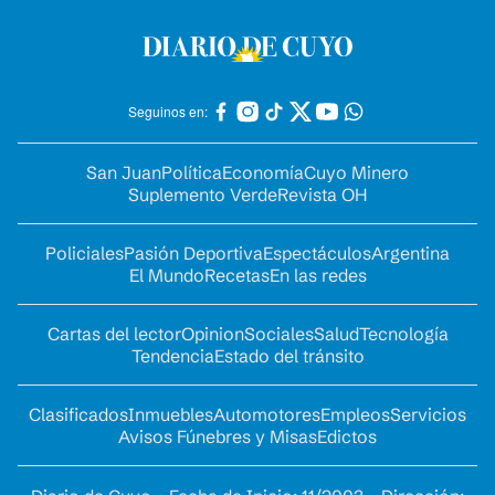
Seguinos en:
San Juan
Política
Economía
Cuyo Minero
Suplemento Verde
Revista OH
Policiales
Pasión Deportiva
Espectáculos
Argentina
El Mundo
Recetas
En las redes
Cartas del lector
Opinion
Sociales
Salud
Tecnología
Tendencia
Estado del tránsito
Clasificados
Inmuebles
Automotores
Empleos
Servicios
Avisos Fúnebres y Misas
Edictos