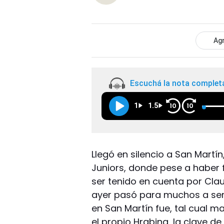
Agr
Escuchá la nota complet
1
1.5
10
10
Llegó en silencio a San Martí
Juniors, donde pese a haber 
ser tenido en cuenta por Clau
ayer pasó para muchos a se
en San Martín fue, tal cual 
el propio Hrabina, la clave de 