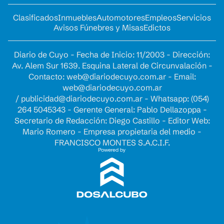
Clasificados
Inmuebles
Automotores
Empleos
Servicios
Avisos Fúnebres y Misas
Edictos
Diario de Cuyo - Fecha de Inicio: 11/2003 - Dirección:
Av. Alem Sur 1639. Esquina Lateral de Circunvalación -
Contacto:
web@diariodecuyo.com.ar
- Email:
web@diariodecuyo.com.ar
/
publicidad@diariodecuyo.com.ar
-
Whatsapp: (054)
264 5045343 - Gerente General: Pablo Dellazoppa -
Secretario de Redacción: Diego Castillo - Editor Web:
Mario Romero - Empresa propietaria del medio -
FRANCISCO MONTES S.A.C.I.F.