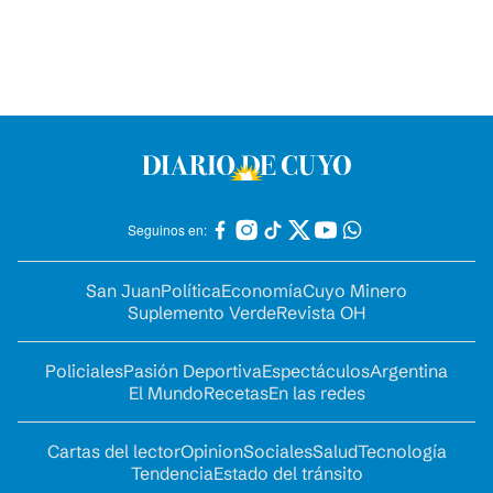
Seguinos en:
San Juan
Política
Economía
Cuyo Minero
Suplemento Verde
Revista OH
Policiales
Pasión Deportiva
Espectáculos
Argentina
El Mundo
Recetas
En las redes
Cartas del lector
Opinion
Sociales
Salud
Tecnología
Tendencia
Estado del tránsito