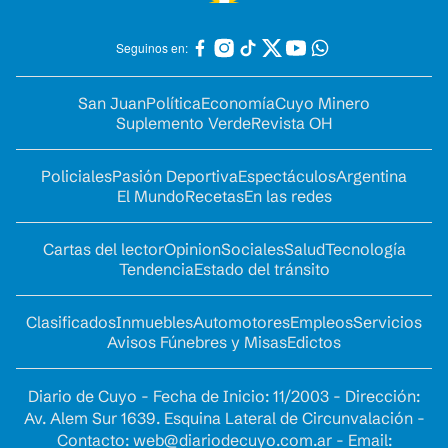
Seguinos en:
San Juan
Política
Economía
Cuyo Minero
Suplemento Verde
Revista OH
Policiales
Pasión Deportiva
Espectáculos
Argentina
El Mundo
Recetas
En las redes
Cartas del lector
Opinion
Sociales
Salud
Tecnología
Tendencia
Estado del tránsito
Clasificados
Inmuebles
Automotores
Empleos
Servicios
Avisos Fúnebres y Misas
Edictos
Diario de Cuyo - Fecha de Inicio: 11/2003 - Dirección:
Av. Alem Sur 1639. Esquina Lateral de Circunvalación -
Contacto:
web@diariodecuyo.com.ar
- Email: