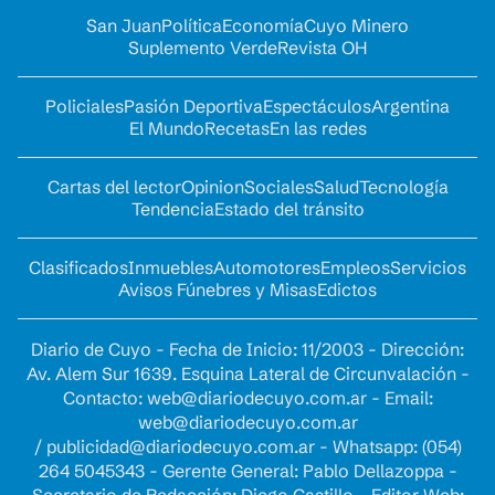
San Juan
Política
Economía
Cuyo Minero
Suplemento Verde
Revista OH
Policiales
Pasión Deportiva
Espectáculos
Argentina
El Mundo
Recetas
En las redes
Cartas del lector
Opinion
Sociales
Salud
Tecnología
Tendencia
Estado del tránsito
Clasificados
Inmuebles
Automotores
Empleos
Servicios
Avisos Fúnebres y Misas
Edictos
Diario de Cuyo - Fecha de Inicio: 11/2003 - Dirección:
Av. Alem Sur 1639. Esquina Lateral de Circunvalación -
Contacto:
web@diariodecuyo.com.ar
- Email:
web@diariodecuyo.com.ar
/
publicidad@diariodecuyo.com.ar
-
Whatsapp: (054)
264 5045343 - Gerente General: Pablo Dellazoppa -
Secretario de Redacción: Diego Castillo - Editor Web: