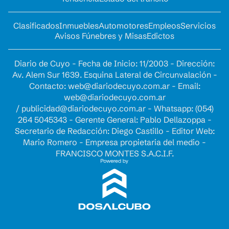
Clasificados
Inmuebles
Automotores
Empleos
Servicios
Avisos Fúnebres y Misas
Edictos
Diario de Cuyo - Fecha de Inicio: 11/2003 - Dirección:
Av. Alem Sur 1639. Esquina Lateral de Circunvalación -
Contacto:
web@diariodecuyo.com.ar
- Email:
web@diariodecuyo.com.ar
/
publicidad@diariodecuyo.com.ar
-
Whatsapp: (054)
264 5045343 - Gerente General: Pablo Dellazoppa -
Secretario de Redacción: Diego Castillo - Editor Web:
Mario Romero - Empresa propietaria del medio -
FRANCISCO MONTES S.A.C.I.F.