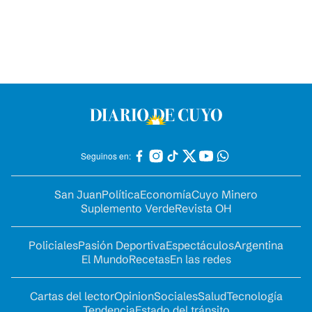
Seguinos en:
San Juan
Política
Economía
Cuyo Minero
Suplemento Verde
Revista OH
Policiales
Pasión Deportiva
Espectáculos
Argentina
El Mundo
Recetas
En las redes
Cartas del lector
Opinion
Sociales
Salud
Tecnología
Tendencia
Estado del tránsito