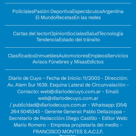
Policiales
Pasión Deportiva
Espectáculos
Argentina
El Mundo
Recetas
En las redes
Cartas del lector
Opinion
Sociales
Salud
Tecnología
Tendencia
Estado del tránsito
Clasificados
Inmuebles
Automotores
Empleos
Servicios
Avisos Fúnebres y Misas
Edictos
Diario de Cuyo - Fecha de Inicio: 11/2003 - Dirección:
Av. Alem Sur 1639. Esquina Lateral de Circunvalación -
Contacto:
web@diariodecuyo.com.ar
- Email:
web@diariodecuyo.com.ar
/
publicidad@diariodecuyo.com.ar
-
Whatsapp: (054)
264 5045343 - Gerente General: Pablo Dellazoppa -
Secretario de Redacción: Diego Castillo - Editor Web:
Mario Romero - Empresa propietaria del medio -
FRANCISCO MONTES S.A.C.I.F.